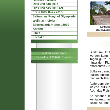
Dies und das 2015
Dies und das 2015 (2)
Erste Hilfe Kurs 2015
Seltmanns Ponyhof Olympiade
Weihnachtsfeier
Bildergalerie/Hoffest 2010
Reitplat
Anfahrt
Beregnung
Links
Kontakt
Direkt am Hof 
2400 Besucher online
werden kann. 
Sie sind der 2314744. Besucher
Tagen gut zu n
hinter dem Pla
exzellenten Zu
Sollte es denn
nutzen, befind
man nach Abspr
Außerdem steh
welche auf ei
Auch das Freisp
An schönen Tag
wenig auszutau
lustige Abende 