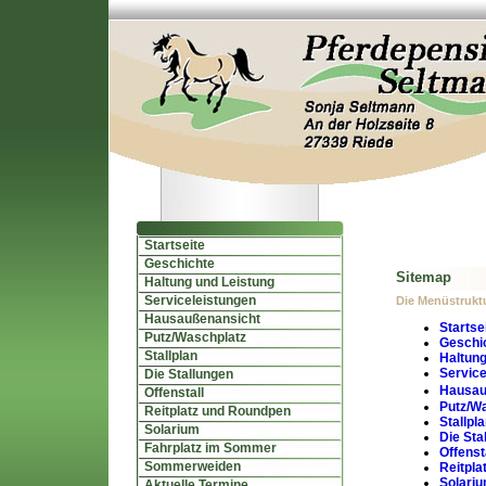
Startseite
Geschichte
Sitemap
Haltung und Leistung
Serviceleistungen
Die Menüstruktu
Hausaußenansicht
Startse
Putz/Waschplatz
Geschi
Stallplan
Haltung
Service
Die Stallungen
Hausau
Offenstall
Putz/W
Reitplatz und Roundpen
Stallpl
Solarium
Die Sta
Fahrplatz im Sommer
Offenst
Sommerweiden
Reitpla
Solari
Aktuelle Termine