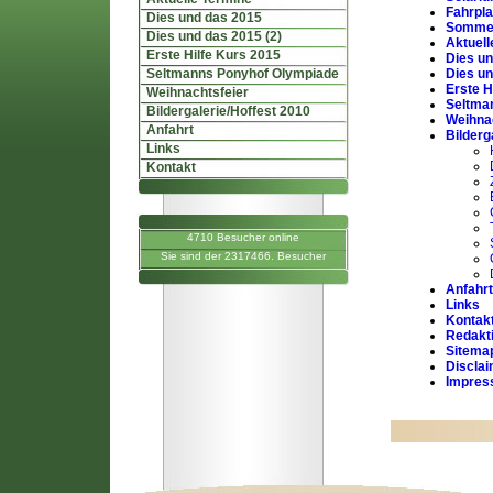
Fahrpl
Dies und das 2015
Somme
Dies und das 2015 (2)
Aktuell
Erste Hilfe Kurs 2015
Dies u
Seltmanns Ponyhof Olympiade
Dies un
Erste H
Weihnachtsfeier
Seltma
Bildergalerie/Hoffest 2010
Weihna
Anfahrt
Bilderg
Links
Kontakt
4710 Besucher online
Sie sind der 2317466. Besucher
Anfahrt
Links
Kontak
Redakt
Sitema
Discla
Impre