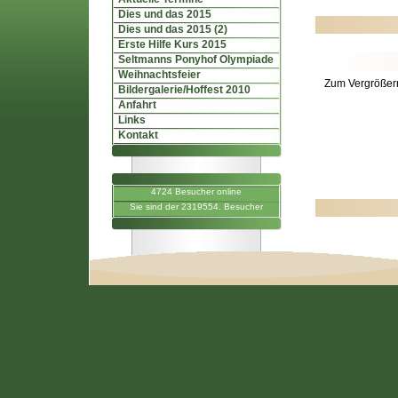
Dies und das 2015
Dies und das 2015 (2)
Erste Hilfe Kurs 2015
Seltmanns Ponyhof Olympiade
Weihnachtsfeier
Zum Vergrößern
Bildergalerie/Hoffest 2010
Anfahrt
Links
Kontakt
4724 Besucher online
Sie sind der 2319554. Besucher